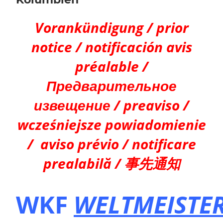
Vorankündigung / prior
notice / notificación avis
préalable /
Предварительное
извещение / preaviso /
wcześniejsze powiadomienie
/ aviso prévio / notificare
prealabilă / 事先通知
WKF
WELTMEISTE