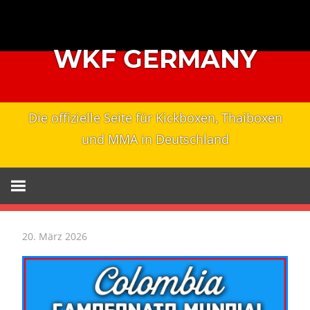
Zum
Inhalt
springen
WKF GERMANY
Die offizielle Seite für Kickboxen, Thaiboxen
und MMA in Deutschland
20. März 2026