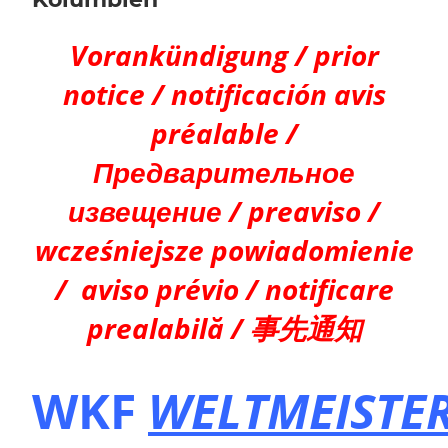
Vorankündigung / prior
notice / notificación avis
préalable /
Предварительное
извещение / preaviso /
wcześniejsze powiadomienie
/ aviso prévio / notificare
prealabilă / 事先通知
WKF
WELTMEISTE