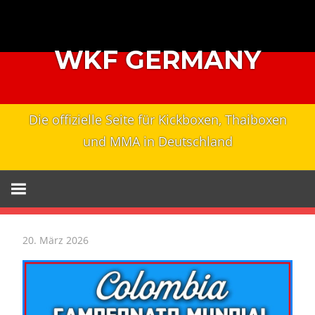
Zum
Inhalt
springen
WKF GERMANY
Die offizielle Seite für Kickboxen, Thaiboxen
und MMA in Deutschland
20. März 2026