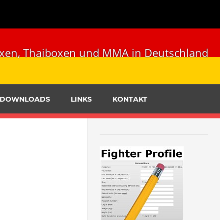
ckboxen, Thaiboxen und MMA in Deutschland
DOWNLOADS
LINKS
KONTAKT