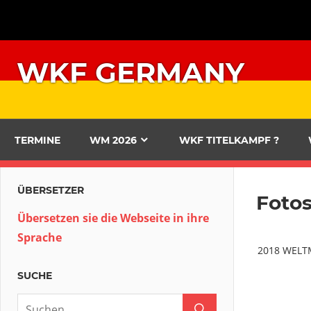
Zum
Inhalt
springen
WKF GERMANY
TERMINE
WM 2026
WKF TITELKAMPF ?
ÜBERSETZER
Foto
Übersetzen sie die Webseite in ihre
Sprache
2018 WELT
SUCHE