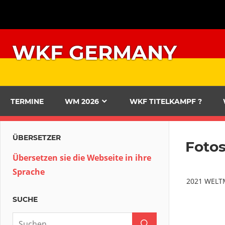
Zum
Inhalt
springen
WKF GERMANY
TERMINE
WM 2026
WKF TITELKAMPF ?
ÜBERSETZER
Foto
Übersetzen sie die Webseite in ihre
Sprache
2021 WELT
SUCHE