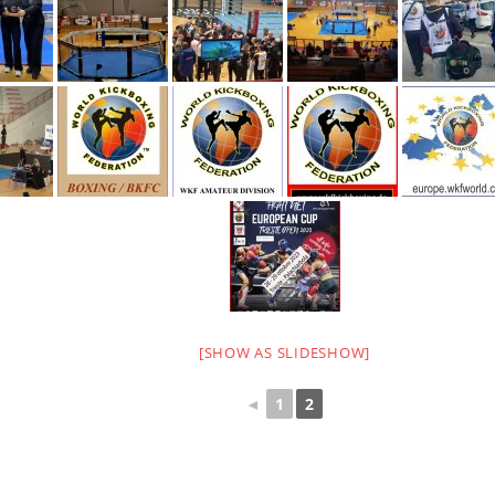
[SHOW AS SLIDESHOW]
◄
1
2