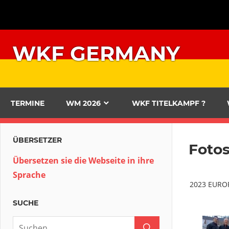
Zum
Inhalt
springen
WKF GERMANY
TERMINE
WM 2026
WKF TITELKAMPF ?
ÜBERSETZER
Foto
Übersetzen sie die Webseite in ihre
Sprache
2023 EURO
SUCHE