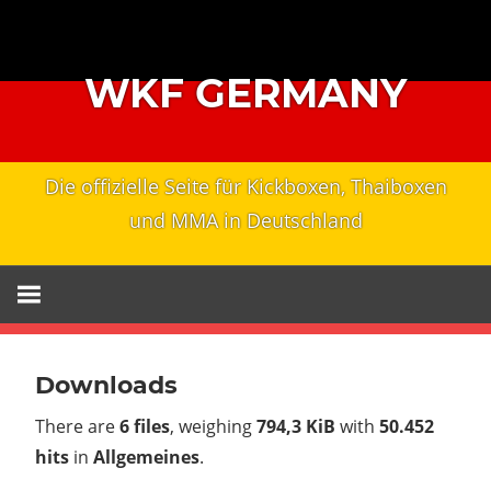
Zum
Inhalt
springen
WKF GERMANY
Die offizielle Seite für Kickboxen, Thaiboxen
und MMA in Deutschland
Downloads
There are
6 files
, weighing
794,3 KiB
with
50.452
hits
in
Allgemeines
.