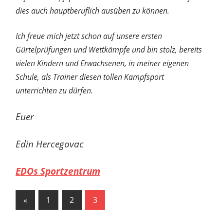
dies auch hauptberuflich ausüben zu können.
Ich freue mich jetzt schon auf unsere ersten
Gürtelprüfungen und Wettkämpfe und bin stolz, bereits
vielen Kindern und Erwachsenen, in meiner eigenen
Schule, als Trainer diesen tollen Kampfsport
unterrichten zu dürfen.
Euer
Edin Hercegovac
EDOs Sportzentrum
Seitennummerierung
Vorherige
«
1
2
3
Beiträge
der