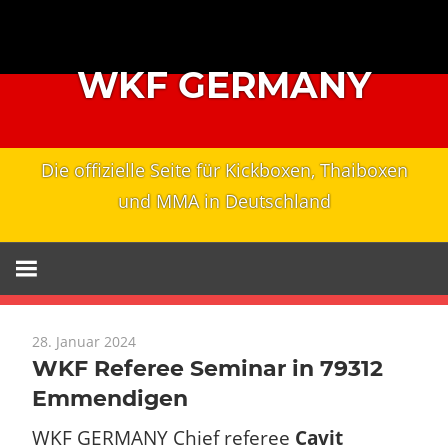
Zum
Inhalt
springen
WKF GERMANY
Die offizielle Seite für Kickboxen, Thaiboxen
und MMA in Deutschland
28. Januar 2024
WKF Referee Seminar in 79312
Emmendigen
WKF GERMANY Chief referee
Cavit