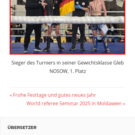
Sieger des Turniers in seiner Gewichtsklasse Gleb
NOSOW, 1. Platz
Beitragsnavigation
Vorheriger
Frohe Festtage und gutes neues Jahr
Beitrag:
Nächster
World referee Seminar 2025 in Moldawien
Beitrag:
ÜBERSETZER