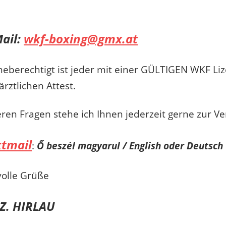
Mail:
wkf-boxing@gmx.at
eberechtigt ist jeder mit einer GÜLTIGEN WKF Li
ärztlichen Attest.
eren Fragen stehe ich Ihnen jederzeit gerne zur V
tmail
:
Ő beszél magyarul / English oder Deutsch
olle Grüße
 Z. HIRLAU