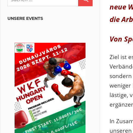
neue W
die Ar
UNSERE EVENTS
Von Spo
Ziel ist 
Verbände
sondern 
weniger 
lästige,
ergänze
In Zusam
unseren