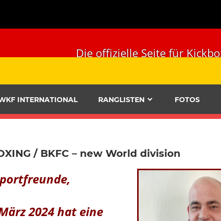
Die offizielle Seite für Ki
WKF INTERNATIONAL
RANGLISTEN
FOTOS
XING / BKFC – new World division
Sportfreunde,
 März 2024 hat eine