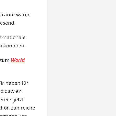
licante waren
wesend.
ernationale
ekommen.
e zum
World
ir haben für
oldawien
ereits jetzt
chon zahlreiche
nfragen von