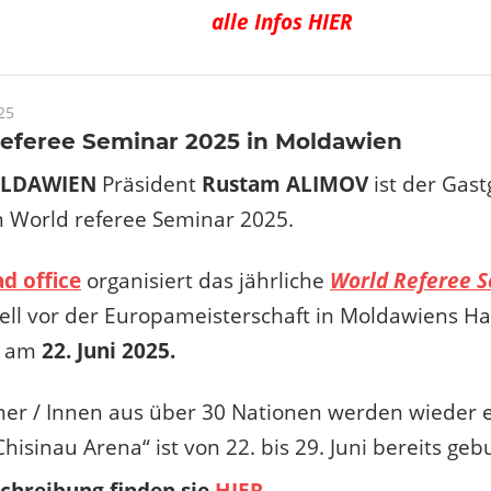
alle Infos HIER
25
referee Seminar 2025 in Moldawien
LDAWIEN
Präsident
Rustam ALIMOV
ist der Gas
 World referee Seminar 2025.
d office
organisiert das jährliche
World Referee 
nell vor der Europameisterschaft in Moldawiens H
u am
22. Juni 2025.
er / Innen aus über 30 Nationen werden wieder e
Chisinau Arena“ ist von 22. bis 29. Juni bereits geb
chreibung finden sie
HIER