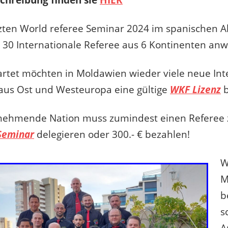
zten World referee Seminar 2024 im spanischen A
 30 Internationale Referee aus 6 Kontinenten an
rtet möchten in Moldawien wieder viele neue Int
aus Ost und Westeuropa eine gültige
WKF Lizenz
b
ilnehmende Nation muss zumindest einen Refere
Seminar
delegieren oder 300.- € bezahlen!
W
M
b
s
A