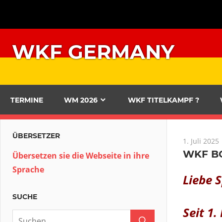
Zum
Inhalt
springen
WKF GERMANY
TERMINE
WM 2026
WKF TITELKAMPF ?
ÜBERSETZER
1. Juli 2025
WKF BO
Übersetzen sie die Webseite in ihre
Sprache
Liebe 
SUCHE
Seit 1.