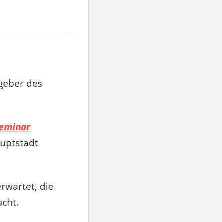
tgeber des
Seminar
auptstadt
rwartet, die
ucht.