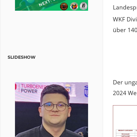
Landespr
WKF Divi
über 140
SLIDESHOW
Der unga
2024 Wel