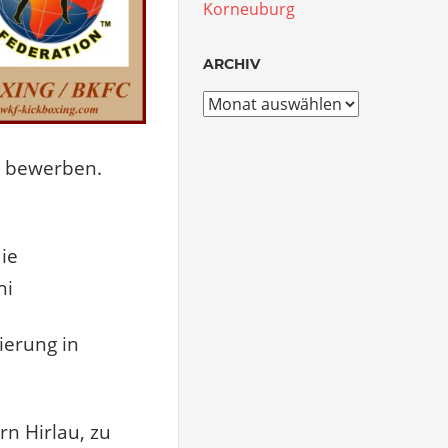
Korneuburg
ARCHIV
Archiv
e bewerben.
die
ni
ierung in
rn Hirlau, zu