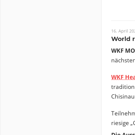
16. April 20
World 
WKF MO
nächsten
WKF Hea
traditio
Chisina
Teilnehm
riesige „
Die Auss