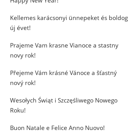
Happy New Year!
Kellemes karácsonyi ünnepeket és boldog
új évet!
Prajeme Vam krasne Vianoce a stastny
novy rok!
Přejeme Vám krásné Vánoce a šťastný
nový rok!
Wesołych Świąt i Szczęśliwego Nowego
Roku!
Buon Natale e Felice Anno Nuovo!