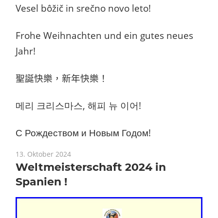
Vesel bôžič in srečno novo leto!
Frohe Weihnachten und ein gutes neues
Jahr!
聖誕快樂，新年快樂
！
메리 크리스마스
, 해피 뉴
이어!
С Рождеством и
Новым Годом
!
13. Oktober 2024
Weltmeisterschaft 2024 in
Spanien !