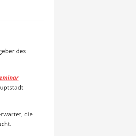
tgeber des
Seminar
auptstadt
rwartet, die
ucht.