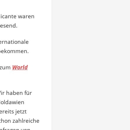
licante waren
wesend.
ernationale
ekommen.
e zum
World
ir haben für
oldawien
ereits jetzt
chon zahlreiche
nfragen von