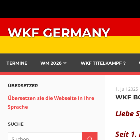
Zum
Inhalt
springen
WKF GERMANY
TERMINE
WM 2026
WKF TITELKAMPF ?
ÜBERSETZER
1. Juli 2025
WKF BO
Übersetzen sie die Webseite in ihre
Sprache
Liebe 
SUCHE
Seit 1.