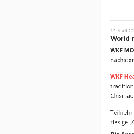
16. April 20
World 
WKF MO
nächsten
WKF Hea
traditio
Chisina
Teilnehm
riesige „
Die Auss