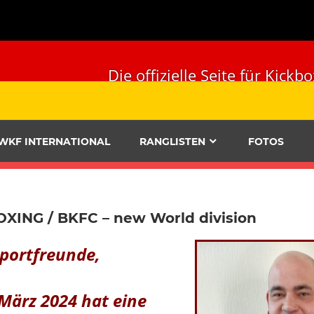
Die offizielle Seite für Ki
WKF INTERNATIONAL
RANGLISTEN
FOTOS
XING / BKFC – new World division
Sportfreunde,
 März 2024 hat eine