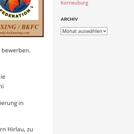
Korneuburg
ARCHIV
Archiv
e bewerben.
die
ni
ierung in
rn Hirlau, zu