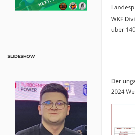
Landespr
WKF Divi
über 140
SLIDESHOW
Der unga
2024 Wel