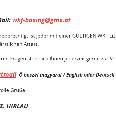
Mail:
wkf-boxing@gmx.at
eberechtigt ist jeder mit einer GÜLTIGEN WKF Li
ärztlichen Attest.
eren Fragen stehe ich Ihnen jederzeit gerne zur V
tmail
:
Ő beszél magyarul / English oder Deutsch
olle Grüße
 Z. HIRLAU