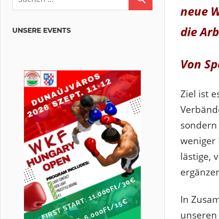
neue W
die Ar
UNSERE EVENTS
Von Spo
Ziel ist 
Verbände
sondern 
weniger 
lästige,
ergänze
In Zusam
unseren