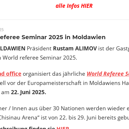
alle Infos HIER
25
referee Seminar 2025 in Moldawien
LDAWIEN
Präsident
Rustam ALIMOV
ist der Gas
 World referee Seminar 2025.
d office
organisiert das jährliche
World Referee 
nell vor der Europameisterschaft in Moldawiens H
u am
22. Juni 2025.
er / Innen aus über 30 Nationen werden wieder e
Chisinau Arena“ ist von 22. bis 29. Juni bereits geb
chreibung finden sie
HIER