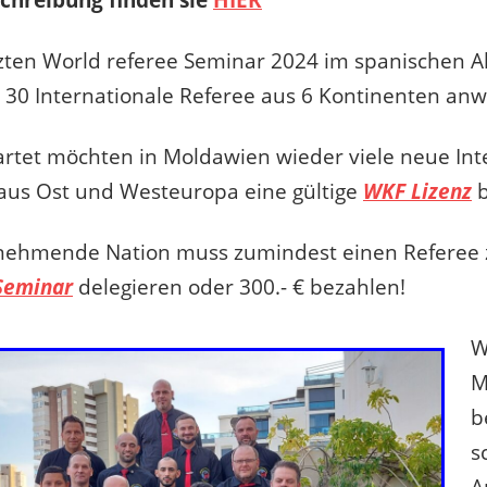
zten World referee Seminar 2024 im spanischen A
 30 Internationale Referee aus 6 Kontinenten an
rtet möchten in Moldawien wieder viele neue Int
aus Ost und Westeuropa eine gültige
WKF Lizenz
b
ilnehmende Nation muss zumindest einen Refere
Seminar
delegieren oder 300.- € bezahlen!
W
M
b
s
A